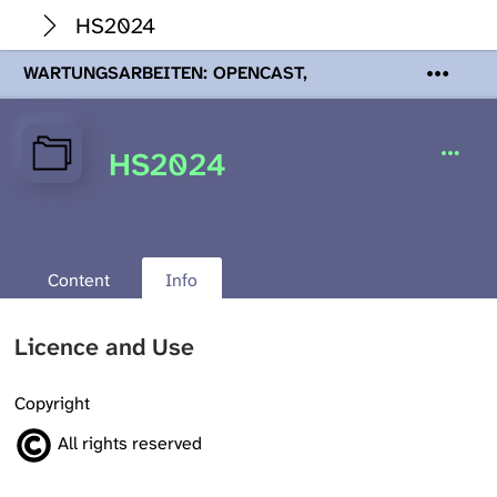
HS2024
WARTUNGSARBEITEN: OPENCAST,
PODCASTS & TOBIRA
Mi 19. August
2026 08:00 - 16:00 Uhr | Aufgrund von
Wartungsarbeiten an den Opencast-
HS2024
Servern werden Ihnen Podcasts,
Opencast-Videos und Tobira nicht zur
Verfügung stehen. Kontakt:
www.podcast.unibe.ch
Content
Info
Licence and Use
Copyright
All rights reserved