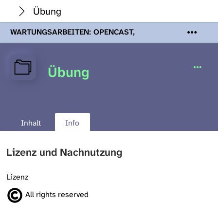
Übung
WARTUNGSARBEITEN: OPENCAST,
PODCASTS & TOBIRA
Mi 19. August
2026 08:00 - 16:00 Uhr | Aufgrund von
Wartungsarbeiten an den Opencast-
Übung
Servern werden Ihnen Podcasts,
Opencast-Videos und Tobira nicht zur
Verfügung stehen. Kontakt:
www.podcast.unibe.ch
Inhalt
Info
Lizenz und Nachnutzung
Lizenz
All rights reserved