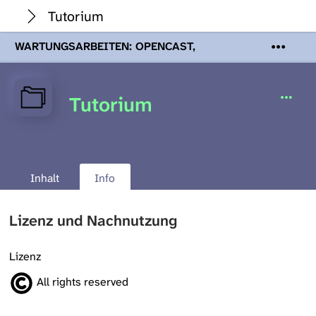
Tutorium
WARTUNGSARBEITEN: OPENCAST,
PODCASTS & TOBIRA
Mi 19. August
2026 08:00 - 16:00 Uhr | Aufgrund von
Wartungsarbeiten an den Opencast-
Tutorium
Servern werden Ihnen Podcasts,
Opencast-Videos und Tobira nicht zur
Verfügung stehen. Kontakt:
www.podcast.unibe.ch
Inhalt
Info
Lizenz und Nachnutzung
Lizenz
All rights reserved