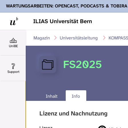
WARTUNGSARBEITEN: OPENCAST, PODCASTS & TOBIRA
Ihnen Podcasts, Opencast-Videos und Tobira nicht zur Verf
ILIAS Universität Bern
Magazin
Universitätsleitung
KOMPASS 
UniBE
FS2025
Support
Inhalt
Info
Lizenz und Nachnutzung
Lizenz