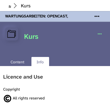
Kurs
WARTUNGSARBEITEN: OPENCAST,
PODCASTS & TOBIRA
Mi 19. August
2026 08:00 - 16:00 Uhr | Aufgrund von
Wartungsarbeiten an den Opencast-
Kurs
Servern werden Ihnen Podcasts,
Opencast-Videos und Tobira nicht zur
Verfügung stehen. Kontakt:
www.podcast.unibe.ch
Content
Info
Licence and Use
Copyright
All rights reserved