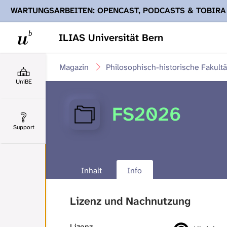
WARTUNGSARBEITEN: OPENCAST, PODCASTS & TOBIRA
Ihnen Podcasts, Opencast-Videos und Tobira nicht zur Verf
ILIAS Universität Bern
Magazin
Philosophisch-historische Fakultä
UniBE
FS2026
Support
Inhalt
Info
Lizenz und Nachnutzung
Lizenz