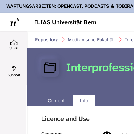
WARTUNGSARBEITEN: OPENCAST, PODCASTS & TOBIRA
Ihnen Podcasts, Opencast-Videos und Tobira nicht zur Verf
ILIAS Universität Bern
Repository
Medizinische Fakultät
Inte
UniBE
Interprofess
Support
Content
Info
Licence and Use
Copyright