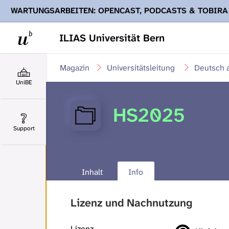
WARTUNGSARBEITEN: OPENCAST, PODCASTS & TOBIRA
Ihnen Podcasts, Opencast-Videos und Tobira nicht zur Verf
ILIAS Universität Bern
Magazin
Universitätsleitung
Deutsch 
UniBE
HS2025
Support
Inhalt
Info
Lizenz und Nachnutzung
Lizenz