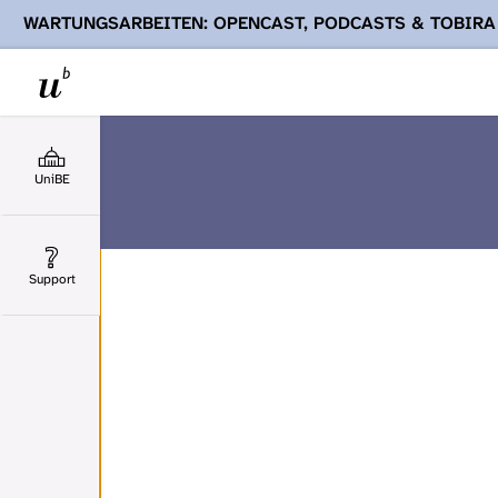
WARTUNGSARBEITEN: OPENCAST, PODCASTS & TOBIRA
Ihnen Podcasts, Opencast-Videos und Tobira nicht zur Verf
UniBE
Support