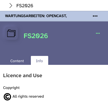
FS2026
WARTUNGSARBEITEN: OPENCAST,
PODCASTS & TOBIRA
Mi 19. August
2026 08:00 - 16:00 Uhr | Aufgrund von
Wartungsarbeiten an den Opencast-
FS2026
Servern werden Ihnen Podcasts,
Opencast-Videos und Tobira nicht zur
Verfügung stehen. Kontakt:
www.podcast.unibe.ch
Content
Info
Licence and Use
Copyright
All rights reserved