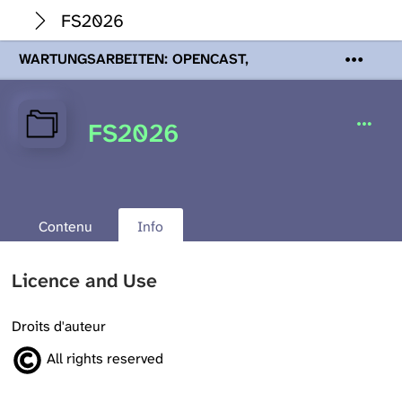
FS2026
WARTUNGSARBEITEN: OPENCAST,
PODCASTS & TOBIRA
Mi 19. August
2026 08:00 - 16:00 Uhr | Aufgrund von
Wartungsarbeiten an den Opencast-
FS2026
Servern werden Ihnen Podcasts,
Opencast-Videos und Tobira nicht zur
Verfügung stehen. Kontakt:
www.podcast.unibe.ch
Contenu
Info
Licence and Use
Droits d'auteur
All rights reserved