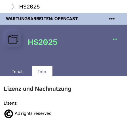
HS2025
WARTUNGSARBEITEN: OPENCAST,
PODCASTS & TOBIRA
Mi 19. August
2026 08:00 - 16:00 Uhr | Aufgrund von
Wartungsarbeiten an den Opencast-
HS2025
Servern werden Ihnen Podcasts,
Opencast-Videos und Tobira nicht zur
Verfügung stehen. Kontakt:
www.podcast.unibe.ch
Inhalt
Info
Lizenz und Nachnutzung
Lizenz
All rights reserved