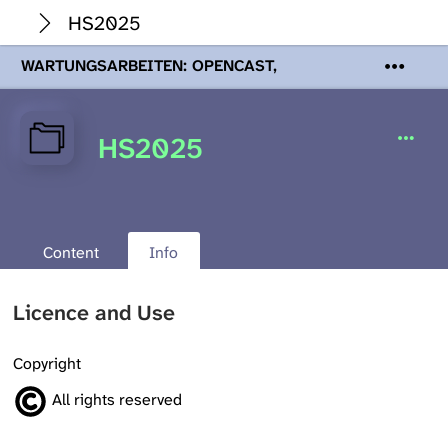
HS2025
WARTUNGSARBEITEN: OPENCAST,
PODCASTS & TOBIRA
Mi 19. August
2026 08:00 - 16:00 Uhr | Aufgrund von
Wartungsarbeiten an den Opencast-
HS2025
Servern werden Ihnen Podcasts,
Opencast-Videos und Tobira nicht zur
Verfügung stehen. Kontakt:
www.podcast.unibe.ch
Content
Info
Licence and Use
Copyright
All rights reserved