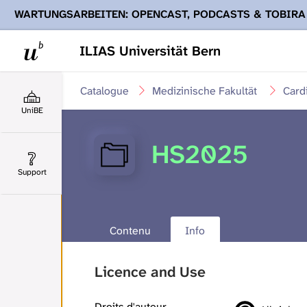
WARTUNGSARBEITEN: OPENCAST, PODCASTS & TOBIRA
Ihnen Podcasts, Opencast-Videos und Tobira nicht zur Verf
ILIAS Universität Bern
Catalogue
Medizinische Fakultät
Card
UniBE
HS2025
Support
Contenu
Info
Licence and Use
Droits d'auteur