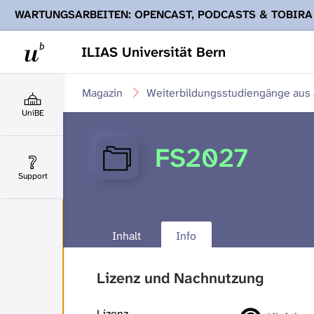
WARTUNGSARBEITEN: OPENCAST, PODCASTS & TOBIRA
Ihnen Podcasts, Opencast-Videos und Tobira nicht zur Verf
ILIAS Universität Bern
Magazin
Weiterbildungsstudiengänge aus a
UniBE
FS2027
Support
Inhalt
Info
Lizenz und Nachnutzung
Lizenz