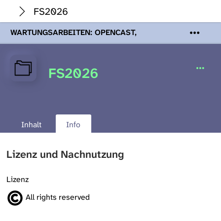
FS2026
WARTUNGSARBEITEN: OPENCAST,
PODCASTS & TOBIRA
Mi 19. August
2026 08:00 - 16:00 Uhr | Aufgrund von
Wartungsarbeiten an den Opencast-
FS2026
Servern werden Ihnen Podcasts,
Opencast-Videos und Tobira nicht zur
Verfügung stehen. Kontakt:
www.podcast.unibe.ch
Inhalt
Info
Lizenz und Nachnutzung
Lizenz
All rights reserved