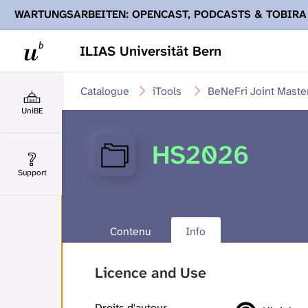
WARTUNGSARBEITEN: OPENCAST, PODCASTS & TOBIRA
Ihnen Podcasts, Opencast-Videos und Tobira nicht zur Verf
ILIAS Universität Bern
Catalogue
iTools
BeNeFri Joint Maste
UniBE
HS2026
Support
Contenu
Info
Licence and Use
Droits d'auteur