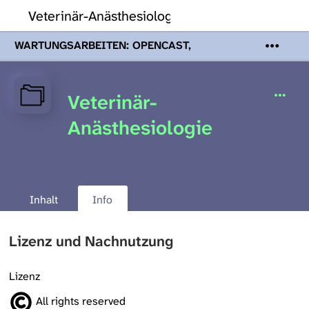
Veterinär-Anästhesiologie
WARTUNGSARBEITEN: OPENCAST,
PODCASTS & TOBIRA
Mi 19. August
2026 08:00 - 16:00 Uhr | Aufgrund von
Wartungsarbeiten an den Opencast-
Veterinär-
Servern werden Ihnen Podcasts,
Opencast-Videos und Tobira nicht zur
Anästhesiologie
Verfügung stehen. Kontakt:
www.podcast.unibe.ch
Inhalt
Info
Lizenz und Nachnutzung
Lizenz
All rights reserved