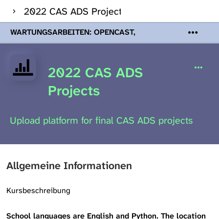
2022 CAS ADS Projects
WARTUNGSARBEITEN: OPENCAST,
PODCASTS & TOBIRA
Mi 19. August
2026 08:00 - 16:00 Uhr | Aufgrund von
Wartungsarbeiten an den Opencast-
2022 CAS ADS
Servern werden Ihnen Podcasts,
Opencast-Videos und Tobira nicht zur
Projects
Verfügung stehen. Kontakt:
www.podcast.unibe.ch
Upload platform for final CAS ADS projects
Allgemeine Informationen
Kursbeschreibung
School languages are English and Python. The location