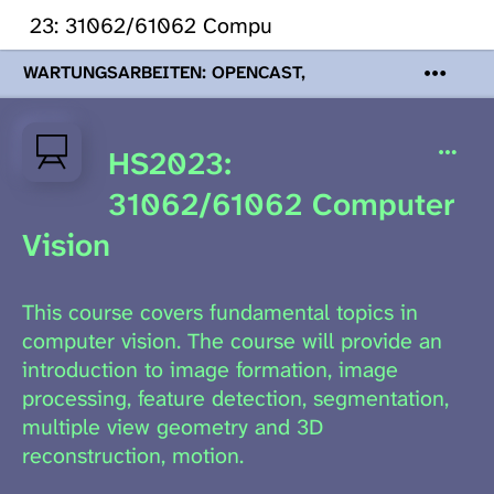
2023: 31062/61062 Computer Vision
WARTUNGSARBEITEN: OPENCAST,
PODCASTS & TOBIRA
Mi 19. August
2026 08:00 - 16:00 Uhr | Aufgrund von
Wartungsarbeiten an den Opencast-
HS2023:
Servern werden Ihnen Podcasts,
Opencast-Videos und Tobira nicht zur
31062/61062 Computer
Verfügung stehen. Kontakt:
www.podcast.unibe.ch
Vision
This course covers fundamental topics in
computer vision. The course will provide an
introduction to image formation, image
processing, feature detection, segmentation,
multiple view geometry and 3D
reconstruction, motion.