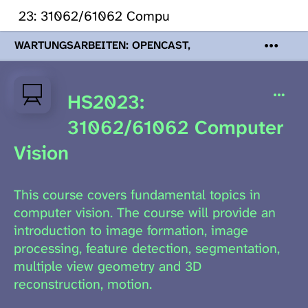
2023: 31062/61062 Computer Vision
WARTUNGSARBEITEN: OPENCAST,
PODCASTS & TOBIRA
Mi 19. August
2026 08:00 - 16:00 Uhr | Aufgrund von
Wartungsarbeiten an den Opencast-
HS2023:
Servern werden Ihnen Podcasts,
Opencast-Videos und Tobira nicht zur
31062/61062 Computer
Verfügung stehen. Kontakt:
www.podcast.unibe.ch
Vision
This course covers fundamental topics in
computer vision. The course will provide an
introduction to image formation, image
processing, feature detection, segmentation,
multiple view geometry and 3D
reconstruction, motion.