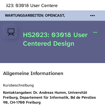
S2023: 03018 User Centered Design
WARTUNGSARBEITEN: OPENCAST,
PODCASTS & TOBIRA
Mi 19. August
2026 08:00 - 16:00 Uhr | Aufgrund von
Wartungsarbeiten an den Opencast-
HS2023: 03018 User
Servern werden Ihnen Podcasts,
Opencast-Videos und Tobira nicht zur
Centered Design
Verfügung stehen. Kontakt:
www.podcast.unibe.ch
Allgemeine Informationen
Kursbeschreibung
Kontaktangaben: Dr. Andreas Humm, Universität
Freiburg, Departement für Informatik, Bd de Pérolles
90, CH-1700 Freiburg