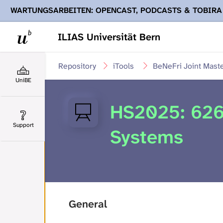
WARTUNGSARBEITEN: OPENCAST, PODCASTS & TOBIRA
Ihnen Podcasts, Opencast-Videos und Tobira nicht zur Verf
ILIAS Universität Bern
Repository
iTools
BeNeFri Joint Mast
UniBE
HS2025: 626
Support
Systems
General