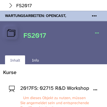
FS2017
WARTUNGSARBEITEN: OPENCAST,
PODCASTS & TOBIRA
Mi 19. August
2026 08:00 - 16:00 Uhr | Aufgrund von
Wartungsarbeiten an den Opencast-
FS2017
Servern werden Ihnen Podcasts,
Opencast-Videos und Tobira nicht zur
Verfügung stehen. Kontakt:
www.podcast.unibe.ch
Inhalt
Info
Kurse
2017FS: 02715 R&D Workshop
Um dieses Objekt zu nutzen, müssen
Sie angemeldet sein und entsprechende