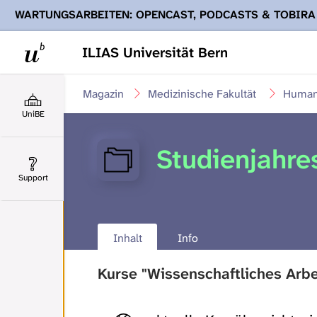
WARTUNGSARBEITEN: OPENCAST, PODCASTS & TOBIRA
Ihnen Podcasts, Opencast-Videos und Tobira nicht zur Verf
ILIAS Universität Bern
Magazin
Medizinische Fakultät
Human
UniBE
Studienjahr
Support
Inhalt
Info
Kurse "Wissenschaftliches Arbe