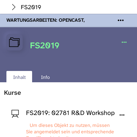
FS2019
WARTUNGSARBEITEN: OPENCAST,
PODCASTS & TOBIRA
Mi 19. August
2026 08:00 - 16:00 Uhr | Aufgrund von
Wartungsarbeiten an den Opencast-
FS2019
Servern werden Ihnen Podcasts,
Opencast-Videos und Tobira nicht zur
Verfügung stehen. Kontakt:
www.podcast.unibe.ch
Inhalt
Info
Kurse
FS2019: 02781 R&D Workshop
Um dieses Objekt zu nutzen, müssen
Sie angemeldet sein und entsprechende