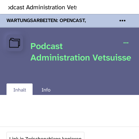
Podcast Administration Vetsuisse
WARTUNGSARBEITEN: OPENCAST,
PODCASTS & TOBIRA
Mi 19. August
2026 08:00 - 16:00 Uhr | Aufgrund von
Wartungsarbeiten an den Opencast-
Podcast
Servern werden Ihnen Podcasts,
Opencast-Videos und Tobira nicht zur
Administration Vetsuisse
Verfügung stehen. Kontakt:
www.podcast.unibe.ch
Inhalt
Info
Link in Zwischenablage kopieren