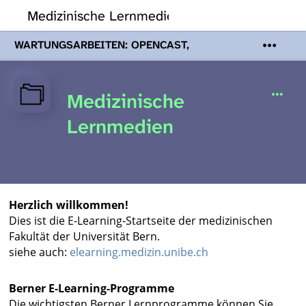
Medizinische Lernmedien
WARTUNGSARBEITEN: OPENCAST,
PODCASTS & TOBIRA
Mi 19. August
2026 08:00 - 16:00 Uhr | Aufgrund von
Wartungsarbeiten an den Opencast-
Medizinische
Servern werden Ihnen Podcasts,
Opencast-Videos und Tobira nicht zur
Lernmedien
Verfügung stehen. Kontakt:
www.podcast.unibe.ch
Herzlich willkommen!
Dies ist die E-Learning-Startseite der medizinischen
Fakultät der Universität Bern.
siehe auch:
elearning.medizin.unibe.ch
Berner E-Learning-Programme
Die wichtigsten Berner Lernprogramme können Sie