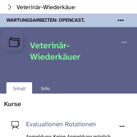
Veterinär-Wiederkäuer
WARTUNGSARBEITEN: OPENCAST,
PODCASTS & TOBIRA
Mi 19. August
2026 08:00 - 16:00 Uhr | Aufgrund von
Wartungsarbeiten an den Opencast-
Veterinär-
Servern werden Ihnen Podcasts,
Opencast-Videos und Tobira nicht zur
Wiederkäuer
Verfügung stehen. Kontakt:
www.podcast.unibe.ch
Inhalt
Info
Kurse
Evaluationen Rotationen
Anmeldung: Keine Anmeldung möglich