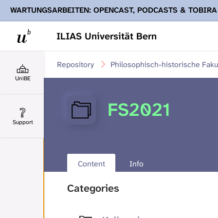
WARTUNGSARBEITEN: OPENCAST, PODCASTS & TOBIRA
Ihnen Podcasts, Opencast-Videos und Tobira nicht zur Verf
ILIAS Universität Bern
Repository
Philosophisch-historische Faku
UniBE
FS2021
Support
Content
Info
Categories