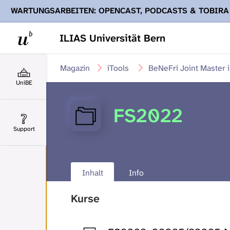
WARTUNGSARBEITEN: OPENCAST, PODCASTS & TOBIRA
Ihnen Podcasts, Opencast-Videos und Tobira nicht zur Verf
ILIAS Universität Bern
Magazin
iTools
BeNeFri Joint Master 
UniBE
FS2022
Support
Inhalt
Info
Kurse