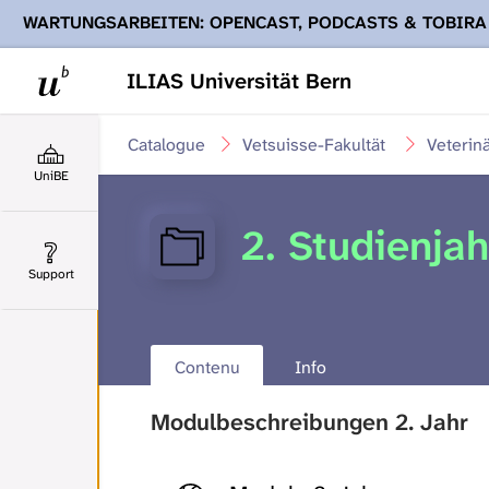
WARTUNGSARBEITEN: OPENCAST, PODCASTS & TOBIRA
Ihnen Podcasts, Opencast-Videos und Tobira nicht zur Verf
ILIAS Universität Bern
Catalogue
Vetsuisse-Fakultät
Veterin
UniBE
2. Studienjah
Support
Contenu
Info
Modulbeschreibungen 2. Jahr