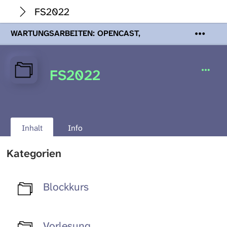
FS2022
WARTUNGSARBEITEN: OPENCAST,
PODCASTS & TOBIRA
Mi 19. August
2026 08:00 - 16:00 Uhr | Aufgrund von
Wartungsarbeiten an den Opencast-
FS2022
Servern werden Ihnen Podcasts,
Opencast-Videos und Tobira nicht zur
Verfügung stehen. Kontakt:
www.podcast.unibe.ch
Inhalt
Info
Kategorien
Blockkurs
Vorlesung