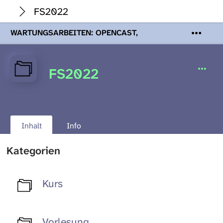
FS2022
WARTUNGSARBEITEN: OPENCAST,
PODCASTS & TOBIRA
Mi 19. August
2026 08:00 - 16:00 Uhr | Aufgrund von
Wartungsarbeiten an den Opencast-
FS2022
Servern werden Ihnen Podcasts,
Opencast-Videos und Tobira nicht zur
Verfügung stehen. Kontakt:
www.podcast.unibe.ch
Inhalt
Info
Kategorien
Kurs
Vorlesung