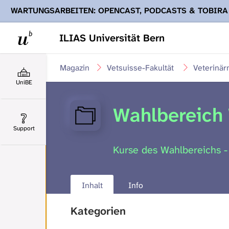
WARTUNGSARBEITEN: OPENCAST, PODCASTS & TOBIRA
Ihnen Podcasts, Opencast-Videos und Tobira nicht zur Verf
ILIAS Universität Bern
Magazin
Vetsuisse-Fakultät
Veterinär
UniBE
Wahlbereich 
Support
Kurse des Wahlbereichs -
Inhalt
Info
Kategorien