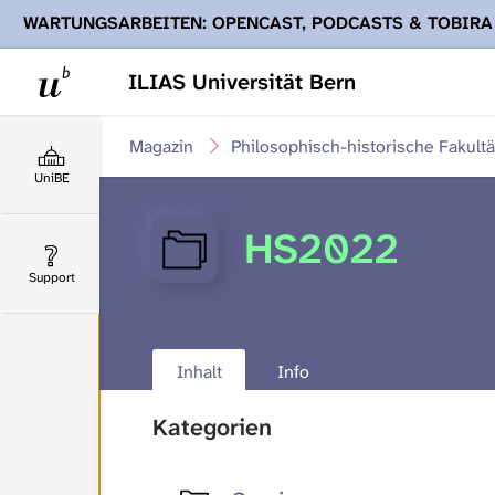
WARTUNGSARBEITEN: OPENCAST, PODCASTS & TOBIRA
Ihnen Podcasts, Opencast-Videos und Tobira nicht zur Verf
ILIAS Universität Bern
Magazin
Philosophisch-historische Fakultä
UniBE
HS2022
Support
Inhalt
Info
Kategorien