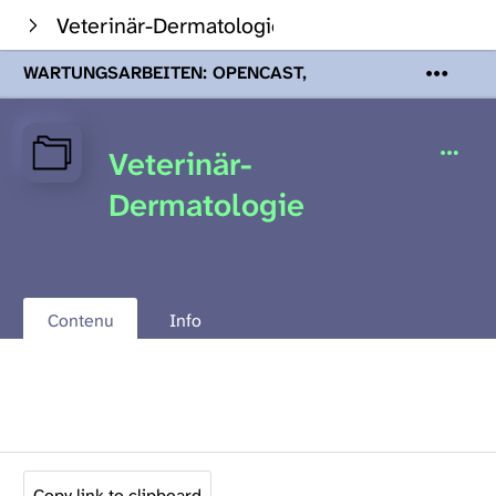
Veterinär-Dermatologie
WARTUNGSARBEITEN: OPENCAST,
PODCASTS & TOBIRA
Mi 19. August
2026 08:00 - 16:00 Uhr | Aufgrund von
Wartungsarbeiten an den Opencast-
Veterinär-
Servern werden Ihnen Podcasts,
Opencast-Videos und Tobira nicht zur
Dermatologie
Verfügung stehen. Kontakt:
www.podcast.unibe.ch
Contenu
Info
Copy link to clipboard