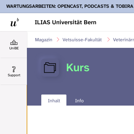
WARTUNGSARBEITEN: OPENCAST, PODCASTS & TOBIRA
Ihnen Podcasts, Opencast-Videos und Tobira nicht zur Verf
ILIAS Universität Bern
Magazin
Vetsuisse-Fakultät
Veterinär
UniBE
Kurs
Support
Inhalt
Info