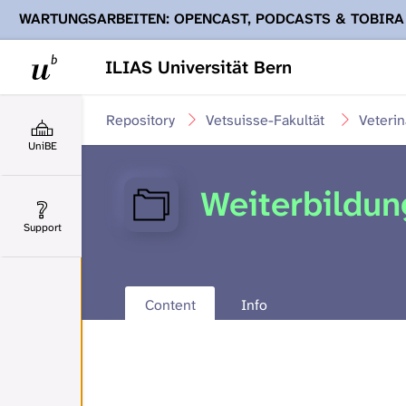
WARTUNGSARBEITEN: OPENCAST, PODCASTS & TOBIRA
Ihnen Podcasts, Opencast-Videos und Tobira nicht zur Verf
ILIAS Universität Bern
Repository
Vetsuisse-Fakultät
Veteri
UniBE
Weiterbildun
Support
Content
Info