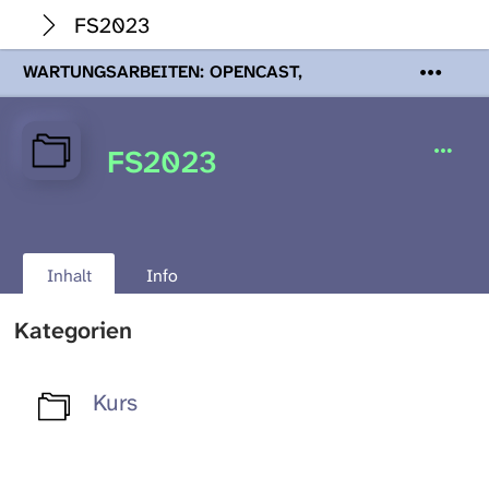
FS2023
WARTUNGSARBEITEN: OPENCAST,
PODCASTS & TOBIRA
Mi 19. August
2026 08:00 - 16:00 Uhr | Aufgrund von
Wartungsarbeiten an den Opencast-
FS2023
Servern werden Ihnen Podcasts,
Opencast-Videos und Tobira nicht zur
Verfügung stehen. Kontakt:
www.podcast.unibe.ch
Inhalt
Info
Kategorien
Kurs