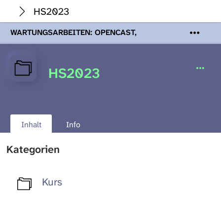
HS2023
WARTUNGSARBEITEN: OPENCAST,
PODCASTS & TOBIRA
Mi 19. August
2026 08:00 - 16:00 Uhr | Aufgrund von
Wartungsarbeiten an den Opencast-
HS2023
Servern werden Ihnen Podcasts,
Opencast-Videos und Tobira nicht zur
Verfügung stehen. Kontakt:
www.podcast.unibe.ch
Inhalt
Info
Kategorien
Kurs