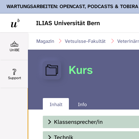
WARTUNGSARBEITEN: OPENCAST, PODCASTS & TOBIRA
Ihnen Podcasts, Opencast-Videos und Tobira nicht zur Verf
ILIAS Universität Bern
Magazin
Vetsuisse-Fakultät
Veterinär
UniBE
Kurs
Support
Inhalt
Info
Klassensprecher/in
Technik