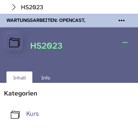
HS2023
WARTUNGSARBEITEN: OPENCAST,
PODCASTS & TOBIRA
Mi 19. August
2026 08:00 - 16:00 Uhr | Aufgrund von
Wartungsarbeiten an den Opencast-
HS2023
Servern werden Ihnen Podcasts,
Opencast-Videos und Tobira nicht zur
Verfügung stehen. Kontakt:
www.podcast.unibe.ch
Inhalt
Info
Kategorien
Kurs