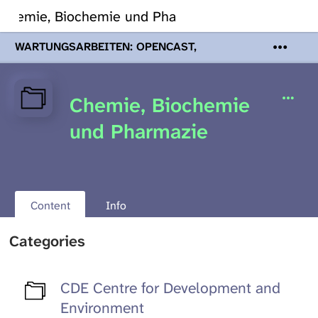
Chemie, Biochemie und Pharmazie
WARTUNGSARBEITEN: OPENCAST,
PODCASTS & TOBIRA
Mi 19. August
2026 08:00 - 16:00 Uhr | Aufgrund von
Wartungsarbeiten an den Opencast-
Chemie, Biochemie
Servern werden Ihnen Podcasts,
Opencast-Videos und Tobira nicht zur
und Pharmazie
Verfügung stehen. Kontakt:
www.podcast.unibe.ch
Content
Info
Categories
CDE Centre for Development and
Environment