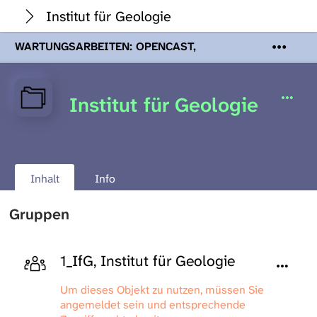
Institut für Geologie
WARTUNGSARBEITEN: OPENCAST,
PODCASTS & TOBIRA
Mi 19. August
2026 08:00 - 16:00 Uhr | Aufgrund von
Wartungsarbeiten an den Opencast-
Institut für Geologie
Servern werden Ihnen Podcasts,
Opencast-Videos und Tobira nicht zur
Verfügung stehen. Kontakt:
www.podcast.unibe.ch
Inhalt
Info
Gruppen
1_IfG, Institut für Geologie
Um dieses Objekt zu nutzen, müssen Sie
angemeldet sein und entsprechende