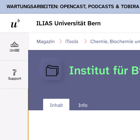
WARTUNGSARBEITEN: OPENCAST, PODCASTS & TOBIRA
Ihnen Podcasts, Opencast-Videos und Tobira nicht zur Verf
ILIAS Universität Bern
Magazin
iTools
Chemie, Biochemie u
UniBE
Institut für
Support
Inhalt
Info