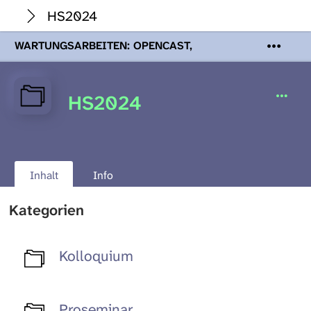
HS2024
WARTUNGSARBEITEN: OPENCAST,
PODCASTS & TOBIRA
Mi 19. August
2026 08:00 - 16:00 Uhr | Aufgrund von
Wartungsarbeiten an den Opencast-
HS2024
Servern werden Ihnen Podcasts,
Opencast-Videos und Tobira nicht zur
Verfügung stehen. Kontakt:
www.podcast.unibe.ch
Inhalt
Info
Kategorien
Kolloquium
Proseminar