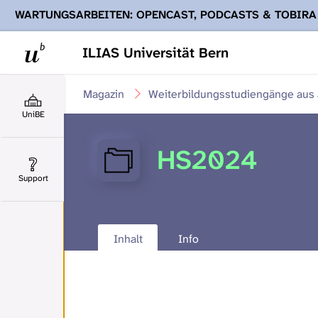
WARTUNGSARBEITEN: OPENCAST, PODCASTS & TOBIRA
Ihnen Podcasts, Opencast-Videos und Tobira nicht zur Verf
ILIAS Universität Bern
Magazin
Weiterbildungsstudiengänge aus a
UniBE
HS2024
Support
Inhalt
Info