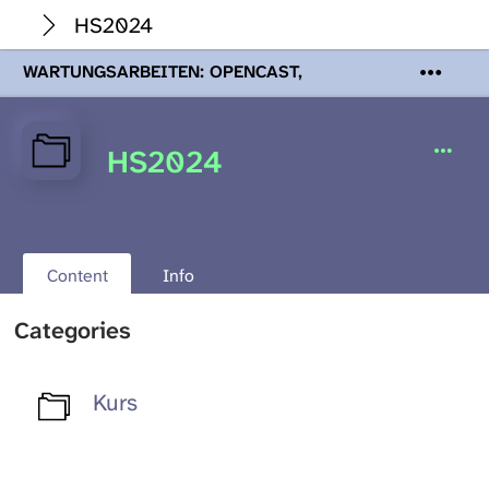
HS2024
WARTUNGSARBEITEN: OPENCAST,
PODCASTS & TOBIRA
Mi 19. August
2026 08:00 - 16:00 Uhr | Aufgrund von
Wartungsarbeiten an den Opencast-
HS2024
Servern werden Ihnen Podcasts,
Opencast-Videos und Tobira nicht zur
Verfügung stehen. Kontakt:
www.podcast.unibe.ch
Content
Info
Categories
Kurs