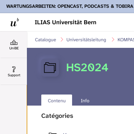
WARTUNGSARBEITEN: OPENCAST, PODCASTS & TOBIRA
Ihnen Podcasts, Opencast-Videos und Tobira nicht zur Verf
ILIAS Universität Bern
Catalogue
Universitätsleitung
KOMPAS
UniBE
HS2024
Support
Contenu
Info
Catégories